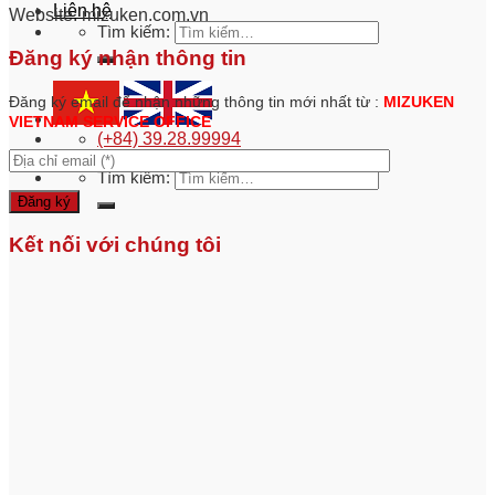
Liên hệ
Website: mizuken.com.vn
Tìm kiếm:
Đăng ký nhận thông tin
Đăng ký email để nhận những thông tin mới nhất từ :
MIZUKEN
VIETNAM SERVICE
OFFICE
(+84) 39.28.99994
Tìm kiếm:
Kết nối với chúng tôi