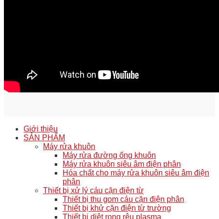
Giới thiệu
SẢN PHẨM
Máy rửa khuôn
Máy rửa đường ống khuôn
Máy rửa khuôn siêu âm điện phân
Hóa chất cho máy rửa khuôn siêu âm điện
phân
Thiết bị xử lý cáu cặn điện từ
Thiết bị thu gom cáu cặn điện phân
Thiết bị khử cặn điện từ trường
Thiết bị diệt rong rêu plasma