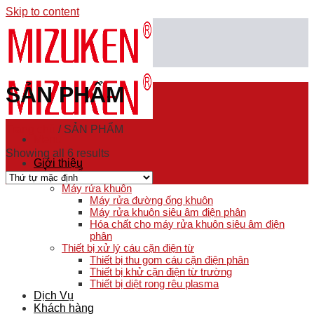
Skip to content
SẢN PHẨM
Trang chủ
/
SẢN PHẨM
Menu
Showing all 6 results
Giới thiệu
SẢN PHẨM
Máy rửa khuôn
Máy rửa đường ống khuôn
Máy rửa khuôn siêu âm điện phân
Hóa chất cho máy rửa khuôn siêu âm điện
phân
Thiết bị xử lý cáu cặn điện từ
Thiết bị thu gom cáu cặn điện phân
Thiết bị khử cặn điện từ trường
Thiết bị diệt rong rêu plasma
Dịch Vụ
Khách hàng