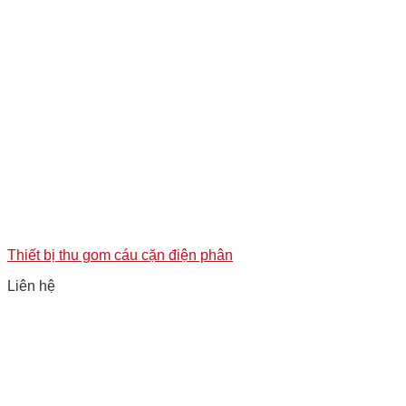
Thiết bị thu gom cáu cặn điện phân
Liên hệ