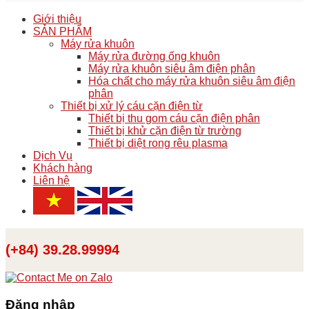
Giới thiệu
SẢN PHẨM
Máy rửa khuôn
Máy rửa đường ống khuôn
Máy rửa khuôn siêu âm điện phân
Hóa chất cho máy rửa khuôn siêu âm điện
phân
Thiết bị xử lý cáu cặn điện từ
Thiết bị thu gom cáu cặn điện phân
Thiết bị khử cặn điện từ trường
Thiết bị diệt rong rêu plasma
Dịch Vụ
Khách hàng
Liên hệ
(+84) 39.28.99994
Đăng nhập